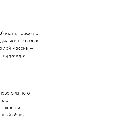
бласти, прямо на
дья, часть совхоза
 жилой массив —
я территория
нового жилого
чала
, школы и
енный облик —