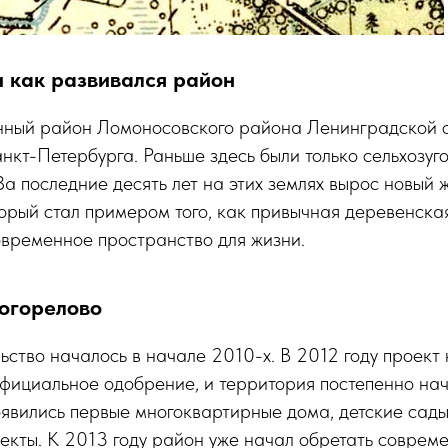
и как развивался район
нный район Ломоносовского района Ленинградской о
кт-Петербурга. Раньше здесь были только сельхозуго
а последние десять лет на этих землях вырос новый
орый стал примером того, как привычная деревенска
овременное пространство для жизни.
огорелово
ьство началось в начале 2010-х. В 2012 году проект 
официальное одобрение, и территория постепенно на
явились первые многоквартирные дома, детские сады
екты. К 2013 году район уже начал обретать соврем