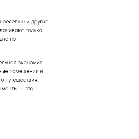
й ресепшн и другие
плачивают только
ьно по
ельная экономия.
рные помещения и
о путешествия.
аменты — это