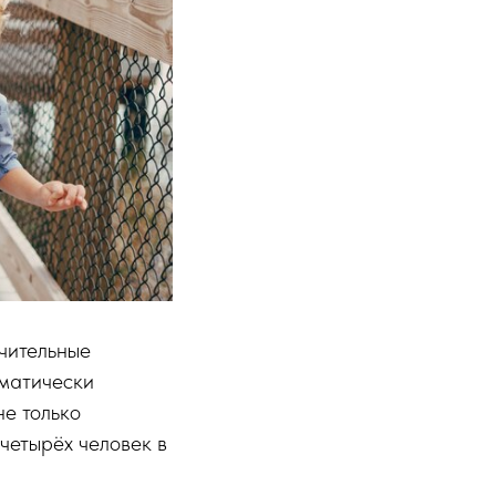
ачительные
оматически
не только
четырёх человек в