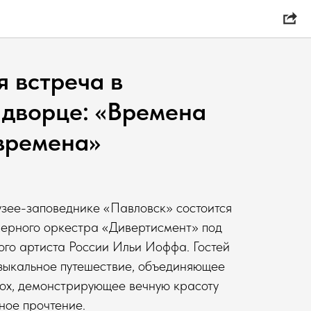
 встреча в
 дворце: «Времена
 времена»
узее-заповеднике «Павловск» состоится
мерного оркестра «Дивертисмент» под
го артиста России Ильи Иоффа. Гостей
зыкальное путешествие, объединяющее
ох, демонстрирующее вечную красоту
ное прочтение.