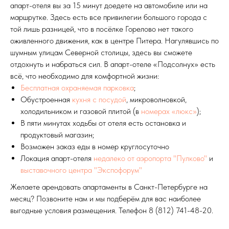
апарт-отеля вы за 15 минут доедете на автомобиле или на
маршрутке. Здесь есть все привилегии большого города с
той лишь разницей, что в посёлке Горелово нет такого
оживленного движения, как в центре Питера. Нагулявшись по
шумным улицам Северной столицы, здесь вы сможете
отдохнуть и набраться сил. В апарт-отеле «Подсолнух» есть
всё, что необходимо для комфортной жизни:
Бесплатная охраняемая парковка
;
Обустроенная
кухня с посудой
, микроволновкой,
холодильником и газовой плитой (в
номерах «люкс»
);
В пяти минутах ходьбы от отеля есть остановка и
продуктовый магазин;
Возможен заказ еды в номер круглосуточно
Локация апарт-отеля
недалеко от аэропорта "Пулково"
и
выставочного центра "Экспофорум"
Желаете арендовать апартаменты в Санкт-Петербурге на
месяц? Позвоните нам и мы подберём для вас наиболее
выгодные условия размещения. Телефон 8 (812) 741-48-20.